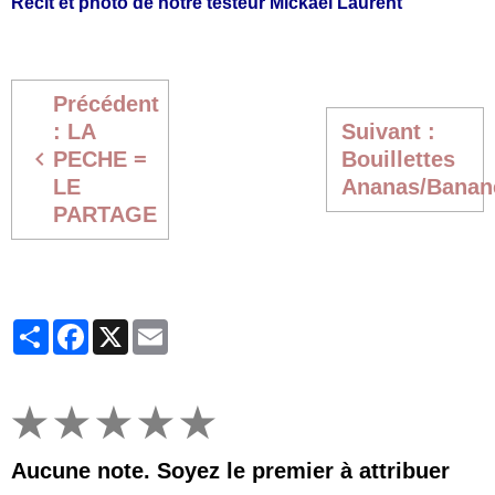
Récit et photo de notre testeur Mickaël Laurent
Précédent
: LA
Suivant :
PECHE =
Bouillettes
LE
Ananas/Banan
PARTAGE
Partager
Facebook
X
Email
★
★
★
★
★
Aucune note. Soyez le premier à attribuer