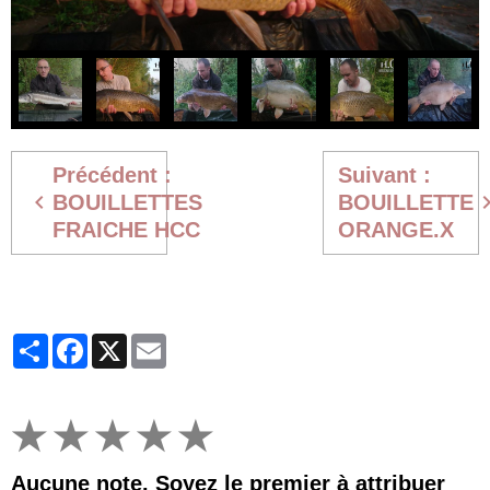
Précédent :
Suivant :
BOUILLETTES
BOUILLETTE
FRAICHE HCC
ORANGE.X
Partager
Facebook
X
Email
★
★
★
★
★
Aucune note. Soyez le premier à attribuer