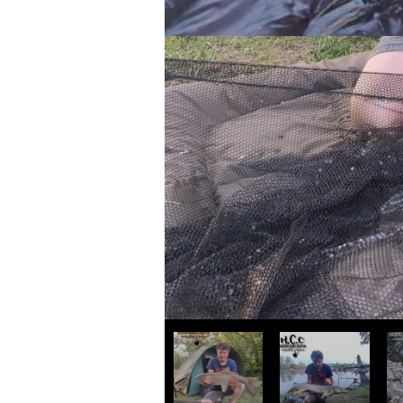
Précédent :
BOUILLETTE
FRAICHE SCOPEX
ABRICOT
Partager
Facebook
X
Email