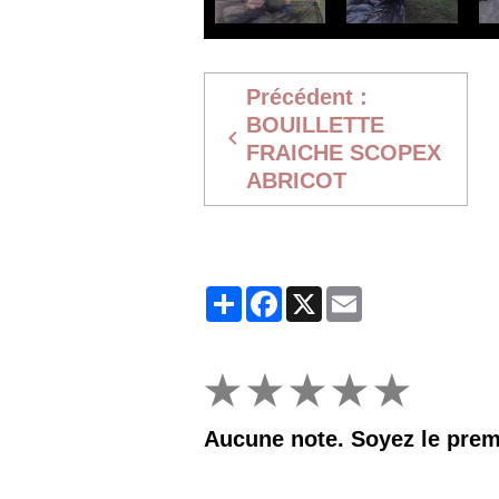
★
★
★
★
★
Aucune note. Soyez le premi
AJOUTER UN COMMENTAIRE
Nom
E-mail
Site Internet