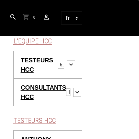
0
L'EQUIPE HCC
TESTEURS
6
HCC
CONSULTANTS
13
HCC
TESTEURS HCC