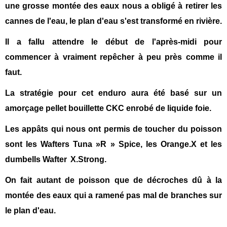
une grosse montée des eaux nous a obligé à retirer les
cannes de l'eau, le plan d'eau s'est transformé en rivière.
Il a fallu attendre le début de l'
après-midi
pour
commencer à vraiment repêcher à peu près comme il
faut.
La stratégie pour cet enduro aura été basé sur un
amorçage pellet bouillette CKC enrobé de liquide foie.
Les appâts qui nous ont permis de toucher du poisson
sont les
W
afters
T
una
»R »
Spice, les
O
range
.
X et les
dumb
el
l
s Wafter
X.S
trong.
On fait autant de poisson que de décroches
dû
à la
montée des eaux qui a ramené pas mal de branches sur
le plan d'eau.