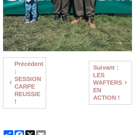
Précédent
Suivant :
:
LES
SESSION
WAFTERS
CARPE
EN
REUSSIE
ACTION !
!
Partager
Facebook
X
Email