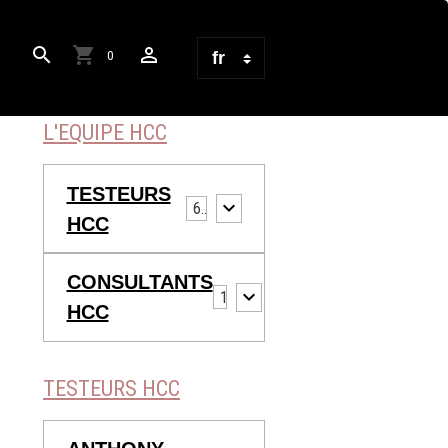
0
L'EQUIPE HCC
TESTEURS
6
HCC
CONSULTANTS
13
HCC
TESTEURS HCC