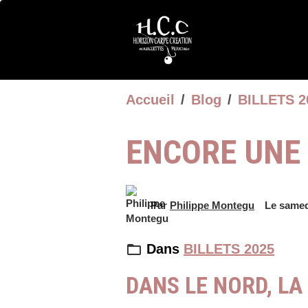
Accueil
Blog
BILLETS 2
ENCORE UNE 
Par
Philippe Montegu
Le samed
Dans
BILLETS 2025
DANS LE NORD, LA