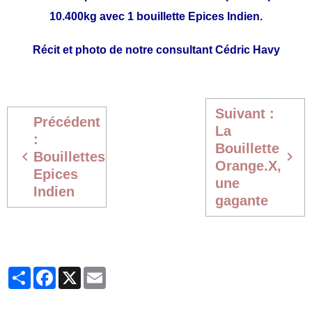
10.400kg avec 1 bouillette Epices Indien.
Récit et photo de notre consultant Cédric Havy
Suivant :
Précédent
La
:
Bouillette
Bouillettes
Orange.X,
Epices
une
Indien
gagante
Partager
Facebook
X
Email