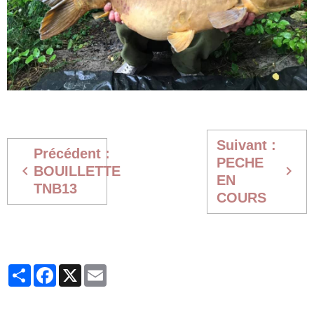
Suivant :
Précédent :
PECHE
BOUILLETTE
EN
TNB13
COURS
Partager
Facebook
X
Email