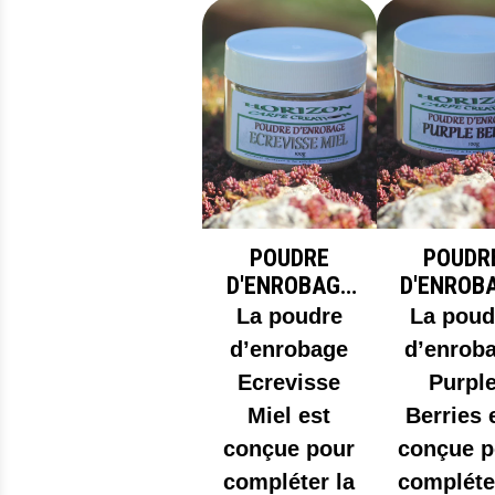
POUDRE
POUDR
D'ENROBAGE
D'ENROB
ECREVISSE
PURPL
La poudre
La poud
MIEL
BERRIE
d’enrobage
d’enrob
Ecrevisse
Purpl
Miel est
Berries 
conçue pour
conçue p
compléter la
compléte