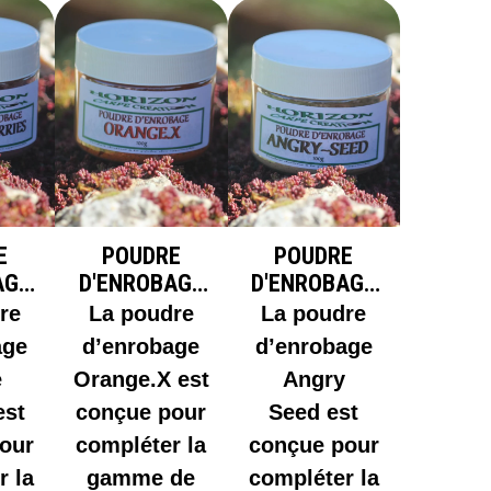
E
POUDRE
POUDRE
AGE
D'ENROBAGE
D'ENROBAGE
E
ORANGE.X
ANGRY SEED
re
La poudre
La poudre
S
age
d’enrobage
d’enrobage
e
Orange.X est
Angry
est
conçue pour
Seed est
our
compléter la
conçue pour
r la
gamme de
compléter la