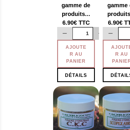
gamme de
gamme 
produits...
produits
6.90€
TTC
6.90€
T
AJOUTE
AJOUT
R AU
R AU
PANIER
PANIE
DÉTAILS
DÉTAIL