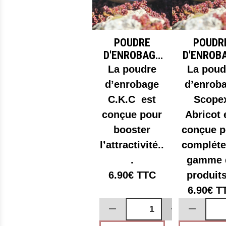
POUDRE
POUDR
D'ENROBAGE
D'ENROB
C.K.C
SCOPE
La poudre
La poud
ABRICO
d’enrobage
d’enrob
C.K.C est
Scope
conçue pour
Abricot 
booster
conçue p
l’attractivité..
compléte
.
gamme 
6.90€
TTC
produits
6.90€
T