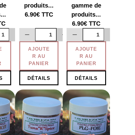
de
produits...
gamme de
...
6.90€
TTC
produits...
TC
6.90€
TTC
E
AJOUTE
AJOUTE
R AU
R AU
R
PANIER
PANIER
S
DÉTAILS
DÉTAILS