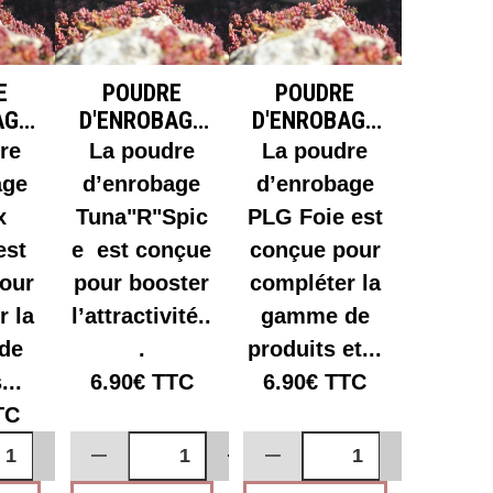
E
POUDRE
POUDRE
AGE
D'ENROBAGE
D'ENROBAGE
X
TUNA"R"SPICE
PLG - FOIE
re
La poudre
La poudre
T
age
d’enrobage
d’enrobage
x
Tuna"R"Spic
PLG Foie est
est
e est conçue
conçue pour
our
pour booster
compléter la
r la
l’attractivité..
gamme de
de
.
produits et...
...
6.90€
TTC
6.90€
TTC
TC